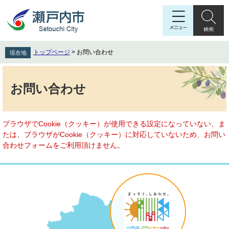
ペ
メ
ー
ニ
ジ
ュ
の
ー
先
を
トップページ
>
お問い合わせ
現在地
頭
飛
で
ば
本
す
し
文
お問い合わせ
。
て
本
文
へ
ブラウザでCookie（クッキー）が使用できる設定になっていない、ま
たは、ブラウザがCookie（クッキー）に対応していないため、お問い
合わせフォームをご利用頂けません。