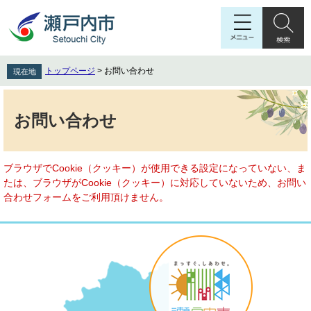
ペ
メ
ー
ニ
ジ
ュ
の
ー
先
を
トップページ
>
お問い合わせ
現在地
頭
飛
で
ば
本
す
し
文
お問い合わせ
。
て
本
文
へ
ブラウザでCookie（クッキー）が使用できる設定になっていない、ま
たは、ブラウザがCookie（クッキー）に対応していないため、お問い
合わせフォームをご利用頂けません。