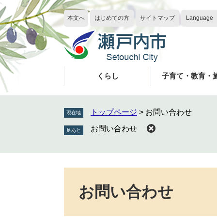
ペ
メ
ー
ニ
本文へ
はじめての方
サイトマップ
Language
ジ
ュ
の
ー
先
を
頭
飛
で
ば
くらし
子育て・教育・
す
し
。
て
本
トップページ
>
お問い合わせ
現在地
文
お問い合わせ
へ
本
文
お問い合わせ