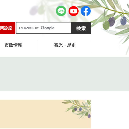
G
間診療
o
o
g
市政情報
観光・歴史
l
e
カ
ス
タ
ム
検
索