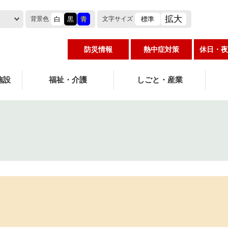
拡大
白
黒
青
標準
背景色
文字
サイズ
防災情報
熱中症対策
休日・夜
施設
福祉・介護
しごと・産業