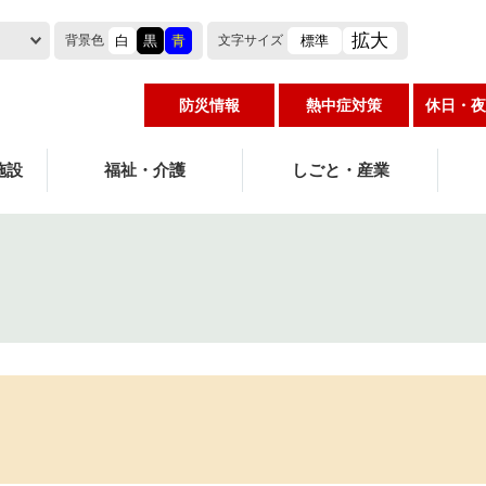
拡大
白
黒
青
標準
背景色
文字
サイズ
防災情報
熱中症対策
休日・夜
施設
福祉・介護
しごと・産業