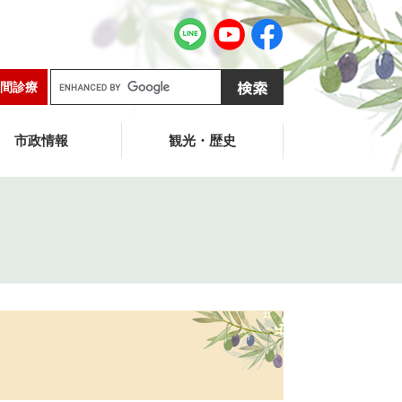
G
間診療
o
o
g
市政情報
観光・歴史
l
e
カ
ス
タ
ム
検
索