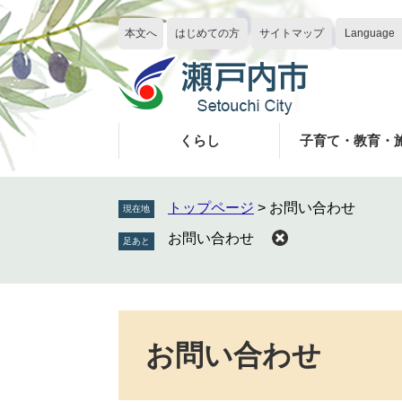
ペ
メ
ー
ニ
本文へ
はじめての方
サイトマップ
Language
ジ
ュ
の
ー
先
を
頭
飛
で
ば
くらし
子育て・教育・
す
し
。
て
本
トップページ
>
お問い合わせ
現在地
文
お問い合わせ
へ
本
文
お問い合わせ