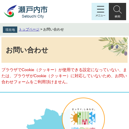
ペ
メ
ー
ニ
ジ
ュ
の
ー
先
を
トップページ
>
お問い合わせ
現在地
頭
飛
で
ば
本
す
し
文
お問い合わせ
。
て
本
文
へ
ブラウザでCookie（クッキー）が使用できる設定になっていない、ま
たは、ブラウザがCookie（クッキー）に対応していないため、お問い
合わせフォームをご利用頂けません。