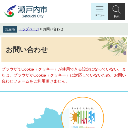
ペ
メ
ー
ニ
ジ
ュ
の
ー
先
を
トップページ
>
お問い合わせ
現在地
頭
飛
で
ば
本
す
し
文
お問い合わせ
。
て
本
文
へ
ブラウザでCookie（クッキー）が使用できる設定になっていない、ま
たは、ブラウザがCookie（クッキー）に対応していないため、お問い
合わせフォームをご利用頂けません。