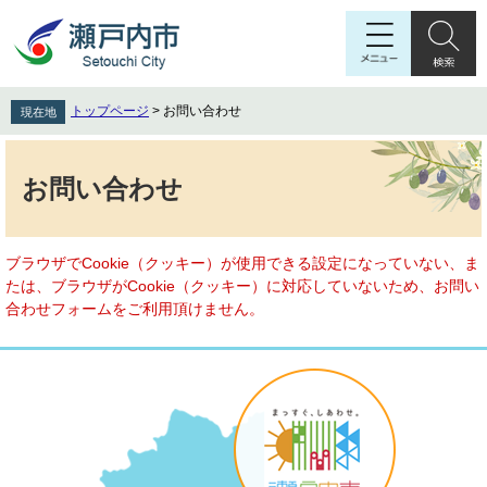
ペ
メ
ー
ニ
ジ
ュ
の
ー
先
を
トップページ
>
お問い合わせ
現在地
頭
飛
で
ば
本
す
し
文
お問い合わせ
。
て
本
文
へ
ブラウザでCookie（クッキー）が使用できる設定になっていない、ま
たは、ブラウザがCookie（クッキー）に対応していないため、お問い
合わせフォームをご利用頂けません。