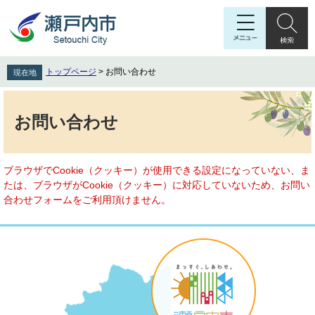
ペ
メ
ー
ニ
ジ
ュ
の
ー
先
を
トップページ
>
お問い合わせ
現在地
頭
飛
で
ば
本
す
し
文
お問い合わせ
。
て
本
文
へ
ブラウザでCookie（クッキー）が使用できる設定になっていない、ま
たは、ブラウザがCookie（クッキー）に対応していないため、お問い
合わせフォームをご利用頂けません。