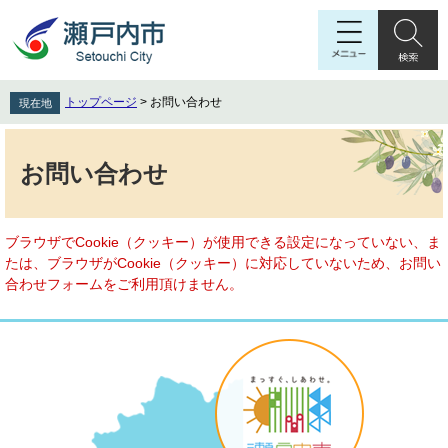
ペ
メ
ー
ニ
ジ
ュ
の
ー
先
を
トップページ
>
お問い合わせ
現在地
頭
飛
で
ば
本
す
し
文
お問い合わせ
。
て
本
文
へ
ブラウザでCookie（クッキー）が使用できる設定になっていない、ま
たは、ブラウザがCookie（クッキー）に対応していないため、お問い
合わせフォームをご利用頂けません。