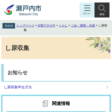
ペ
メ
ー
ニ
ジ
ュ
の
ー
先
を
トップページ
>
分類でさがす
>
くらし
>
ごみ・環境・水道
>
し尿収
現在地
頭
飛
集
で
ば
す
し
本
。
て
文
し尿収集
本
文
へ
お知らせ
し尿収集申込方法
関連情報