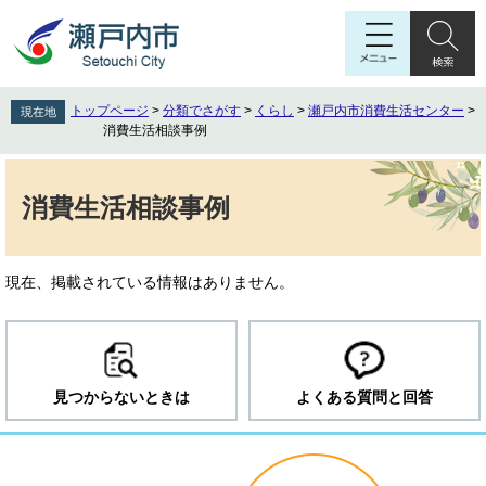
ペ
メ
ー
ニ
ジ
ュ
の
ー
先
を
トップページ
>
分類でさがす
>
くらし
>
瀬戸内市消費生活センター
>
現在地
頭
飛
消費生活相談事例
で
ば
す
し
本
。
て
文
消費生活相談事例
本
文
へ
現在、掲載されている情報はありません。
見つからないときは
よくある質問と回答