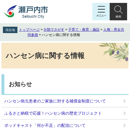
ペ
メ
ー
ニ
ジ
ュ
の
ー
先
を
トップページ
>
分類でさがす
>
子育て・教育・施設
>
人権・男女共
現在地
頭
飛
同参画
>
ハンセン病に関する情報
で
ば
す
し
本
。
て
文
ハンセン病に関する情報
本
文
へ
お知らせ
ハンセン病元患者のご家族に対する補償金制度について
ふるさと納税で応援！ハンセン病の歴史プロジェクト
ポッドキャスト「何か不足」の配信について