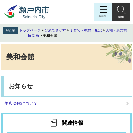
ペ
メ
ー
ニ
ジ
ュ
の
ー
先
を
トップページ
>
分類でさがす
>
子育て・教育・施設
>
人権・男女共
現在地
頭
飛
同参画
>
美和会館
で
ば
す
し
本
。
て
文
美和会館
本
文
へ
お知らせ
美和会館について
関連情報