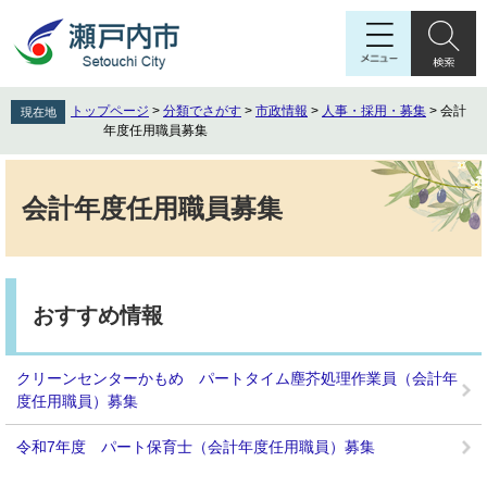
ペ
メ
ー
ニ
ジ
ュ
の
ー
先
を
トップページ
>
分類でさがす
>
市政情報
>
人事・採用・募集
>
会計
現在地
頭
飛
年度任用職員募集
で
ば
す
し
本
。
て
文
会計年度任用職員募集
本
文
へ
おすすめ情報
クリーンセンターかもめ パートタイム塵芥処理作業員（会計年
度任用職員）募集
令和7年度 パート保育士（会計年度任用職員）募集