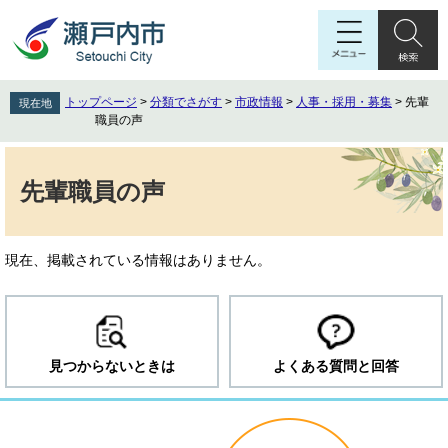
ペ
メ
ー
ニ
ジ
ュ
の
ー
先
を
トップページ
>
分類でさがす
>
市政情報
>
人事・採用・募集
>
先輩
現在地
頭
飛
職員の声
で
ば
す
し
本
。
て
文
先輩職員の声
本
文
へ
現在、掲載されている情報はありません。
見つからないときは
よくある質問と回答