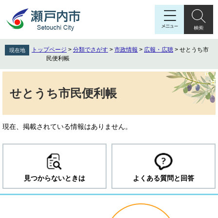
ペ
メ
ー
ニ
ジ
ュ
の
ー
先
を
トップページ
>
分類でさがす
>
市政情報
>
広報・広聴
>
せとうち市
現在地
頭
飛
民便利帳
で
ば
す
し
本
。
て
文
せとうち市民便利帳
本
文
へ
現在、掲載されている情報はありません。
見つからないときは
よくある質問と回答