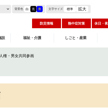
拡大
白
黒
青
標準
背景色
文字
サイズ
防災情報
熱中症対策
休日・夜
施設
福祉・介護
しごと・産業
人権・男女共同参画
画