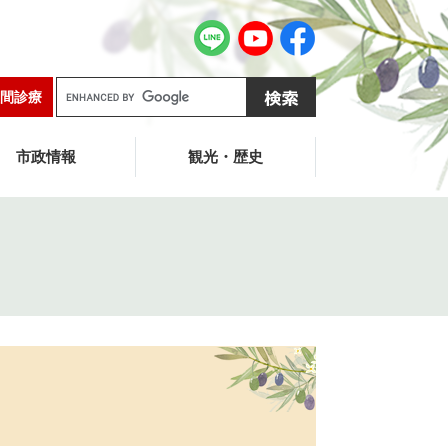
G
間診療
o
o
g
市政情報
観光・歴史
l
e
カ
ス
タ
ム
検
索