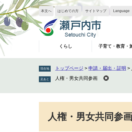
ペ
メ
ー
ニ
本文へ
はじめての方
サイトマップ
Language
ジ
ュ
の
ー
先
を
頭
飛
で
ば
くらし
子育て・教育・
す
し
。
て
本
トップページ
>
申請・届出・証明
>
現在地
文
人権・男女共同参画
へ
本
文
人権・男女共同参