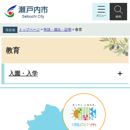
ペ
メ
ー
ニ
ジ
ュ
の
ー
先
を
トップページ
>
申請・届出・証明
>
教育
現在地
頭
飛
で
ば
本
す
し
文
教育
。
て
本
文
へ
入園・入学