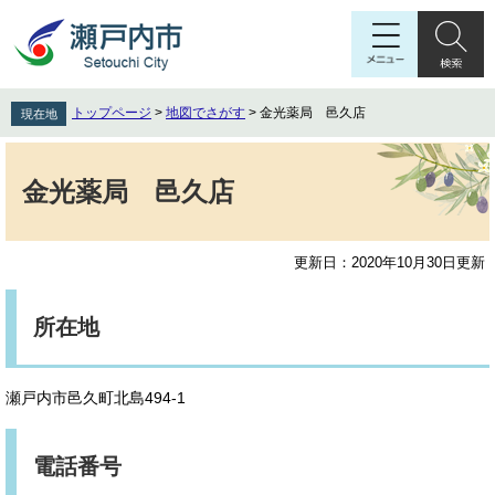
ペ
メ
ー
ニ
ジ
ュ
の
ー
先
を
トップページ
>
地図でさがす
>
金光薬局 邑久店
現在地
頭
飛
で
ば
本
す
し
文
金光薬局 邑久店
。
て
本
文
更新日：2020年10月30日更新
へ
所在地
瀬戸内市邑久町北島494-1
電話番号