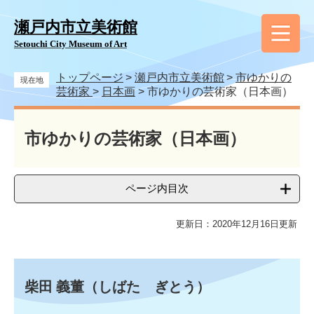
ペ
メ
ー
ニ
瀬戸内市立美術館
ジ
ュ
Setouchi City Museum of Art
の
ー
先
を
トップページ
>
瀬戸内市立美術館
>
市ゆかりの
頭
飛
現在地
芸術家
>
日本画
>
市ゆかりの芸術家（日本画）
で
ば
す
し
本
。
て
文
市ゆかりの芸術家（日本画）
本
文
へ
ページ内目次
更新日：2020年12月16日更新
柴田 義董（しばた ぎとう）