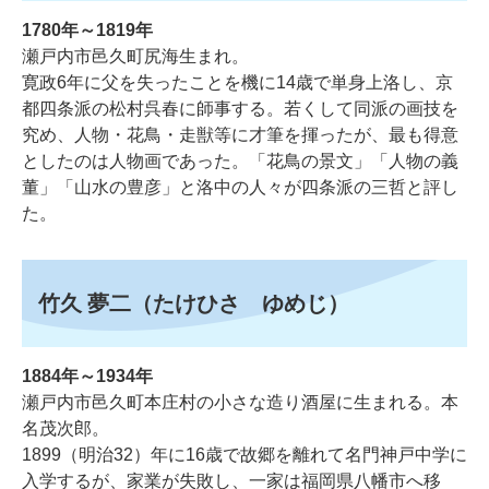
1780年～1819年
瀬戸内市邑久町尻海生まれ。
寛政6年に父を失ったことを機に14歳で単身上洛し、京
都四条派の松村呉春に師事する。若くして同派の画技を
究め、人物・花鳥・走獣等に才筆を揮ったが、最も得意
としたのは人物画であった。「花鳥の景文」「人物の義
董」「山水の豊彦」と洛中の人々が四条派の三哲と評し
た。
竹久 夢二（たけひさ ゆめじ）
1884年～1934年
瀬戸内市邑久町本庄村の小さな造り酒屋に生まれる。本
名茂次郎。
1899（明治32）年に16歳で故郷を離れて名門神戸中学に
入学するが、家業が失敗し、一家は福岡県八幡市へ移