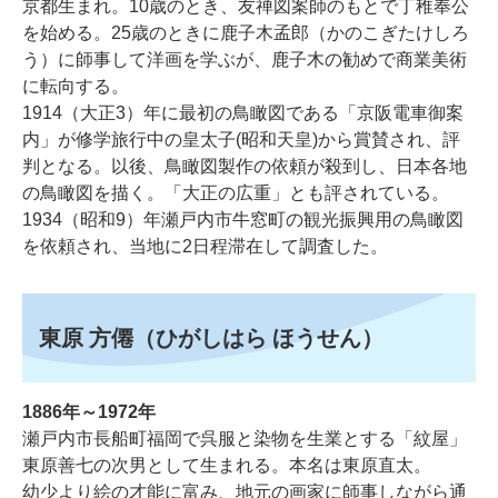
京都生まれ。10歳のとき、友禅図案師のもとで丁稚奉公
を始める。25歳のときに鹿子木孟郎（かのこぎたけしろ
う）に師事して洋画を学ぶが、鹿子木の勧めで商業美術
に転向する。
1914（大正3）年に最初の鳥瞰図である「京阪電車御案
内」が修学旅行中の皇太子(昭和天皇)から賞賛され、評
判となる。以後、鳥瞰図製作の依頼が殺到し、日本各地
の鳥瞰図を描く。「大正の広重」とも評されている。
1934（昭和9）年瀬戸内市牛窓町の観光振興用の鳥瞰図
を依頼され、当地に2日程滞在して調査した。
東原 方僊（ひがしはら ほうせん）
1886年～1972年
瀬戸内市長船町福岡で呉服と染物を生業とする「紋屋」
東原善七の次男として生まれる。本名は東原直太。
幼少より絵の才能に富み、地元の画家に師事しながら通