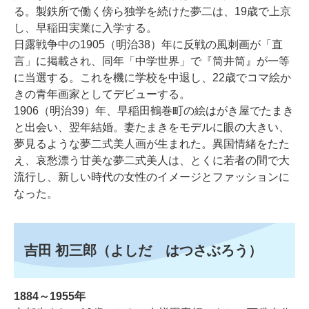
る。製鉄所で働く傍ら独学を続けた夢二は、19歳で上京
し、早稲田実業に入学する。
日露戦争中の1905（明治38）年に反戦の風刺画が「直
言」に掲載され、同年「中学世界」で『筒井筒』が一等
に当選する。これを機に学校を中退し、22歳でコマ絵か
きの青年画家としてデビューする。
1906（明治39）年、早稲田鶴巻町の絵はがき屋でたまき
と出会い、翌年結婚。妻たまきをモデルに眼の大きい、
夢見るような夢二式美人画が生まれた。異国情緒をたた
え、哀愁漂う甘美な夢二式美人は、とくに若者の間で大
流行し、新しい時代の女性のイメージとファッションに
なった。
吉田 初三郎（よしだ はつさぶろう）
1884～1955年