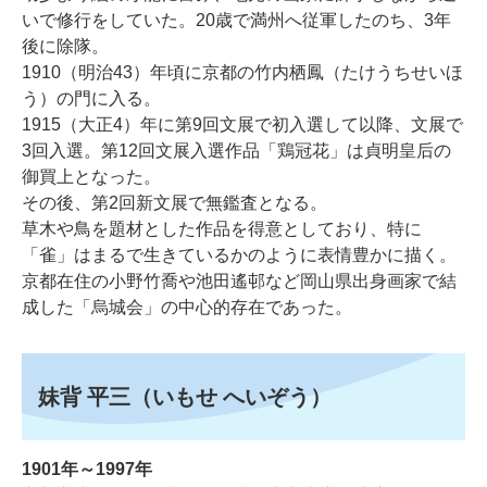
いで修行をしていた。20歳で満州へ従軍したのち、3年
後に除隊。
1910（明治43）年頃に京都の竹内栖鳳（たけうちせいほ
う）の門に入る。
1915（大正4）年に第9回文展で初入選して以降、文展で
3回入選。第12回文展入選作品「鶏冠花」は貞明皇后の
御買上となった。
その後、第2回新文展で無鑑査となる。
草木や鳥を題材とした作品を得意としており、特に
「雀」はまるで生きているかのように表情豊かに描く。
京都在住の小野竹喬や池田遙邨など岡山県出身画家で結
成した「烏城会」の中心的存在であった。
妹背 平三（いもせ へいぞう）
1901年～1997年