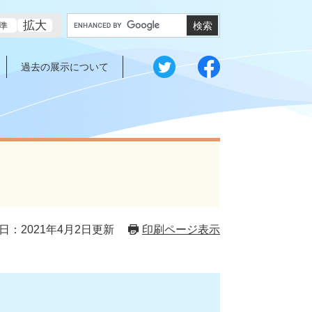
G
拡大
準
o
o
g
過去の展示について
l
e
カ
ス
タ
ム
検
索
日：2021年4月2日更新
印刷ページ表示