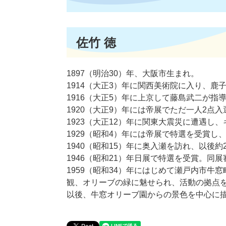
​佐竹 徳
1897（明治30）年、大阪市生まれ。
1914（大正3）年に関西美術院に入り、鹿
1916（大正5）年に上京して藤島武二が
1920（大正9）年​には帝展でただ一人2
1923（大正12）年に関東大震災に遭遇し
1929（昭和4）年には帝展で特選を受賞し
1940（昭和15）年に奥入瀬を訪れ、以後
1946（昭和21）年日展で特選を受賞。同
1959（昭和34）年にはじめて瀬戸内市
観、オリーブの緑に魅せられ、活動の拠点
以後、牛窓オリーブ園からの景色を中心に