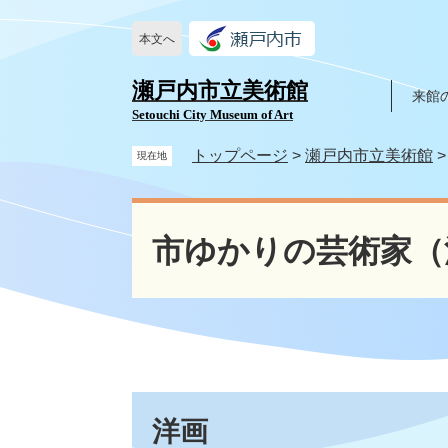
ペ
メ
ー
ニ
本文へ
ジ
ュ
の
ー
瀬戸内市立美術館
来館
先
を
Setouchi City Museum of Art
頭
飛
で
ば
トップページ
>
瀬戸内市立美術館
現在地
す
し
。
て
本
本
文
市ゆかりの芸術家（
文
へ
洋画