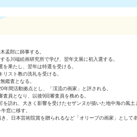
子木孟郎に師事する。
指導する川端絵画研究所で学び、翌年文展に初入選する。
点入選を果たし、翌年は特選を受ける。
、キリスト教の洗礼を受ける。
、無鑑査となる。
約20年間活動拠点とし、「渓流の画家」と評される。
展審査員となり、以後9回審査員を務める。
牛窓町を訪れ、大きく影響を受けたセザンヌが描いた地中海の風
を牛窓に移す。
描き、日本芸術院賞を贈られるなど「オリーブの画家」として