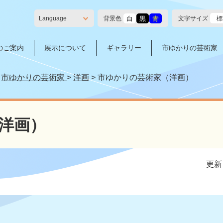
白
黒
青
背景色
文字サイズ
標
Language
のご案内
展示について
ギャラリー
市ゆかりの芸術家
>
市ゆかりの芸術家
>
洋画
>
市ゆかりの芸術家（洋画）
洋画）
更新