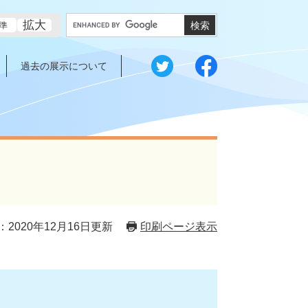
G
拡大
準
o
o
g
過去の展示について
l
e
カ
ス
タ
ム
検
索
2020年12月16日更新
印刷ページ表示