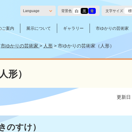
白
黒
青
背景色
文字サイズ
標
Language
のご案内
展示について
ギャラリー
市ゆかりの芸術家
>
市ゆかりの芸術家
>
人形
>
市ゆかりの芸術家（人形）
人形）
更新日：
 きのすけ）