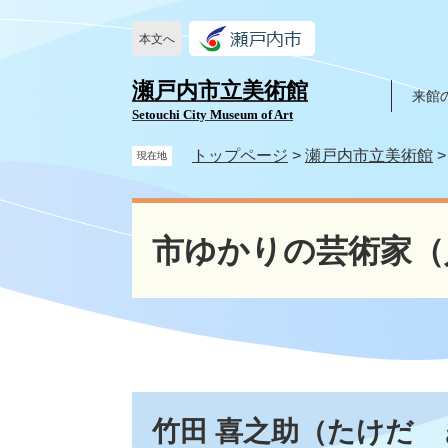
ペ
メ
ー
ニ
本文へ
ジ
ュ
の
ー
瀬戸内市立美術館
来館
先
を
Setouchi City Museum of Art
頭
飛
で
ば
トップページ
>
瀬戸内市立美術館
現在地
す
し
。
て
本
本
文
市ゆかりの芸術家（
文
へ
竹田 喜之助（たけだ