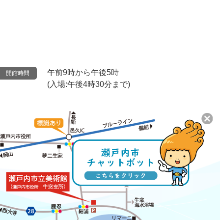
午前9時から午後5時
開館時間
(入場:午後4時30分まで)