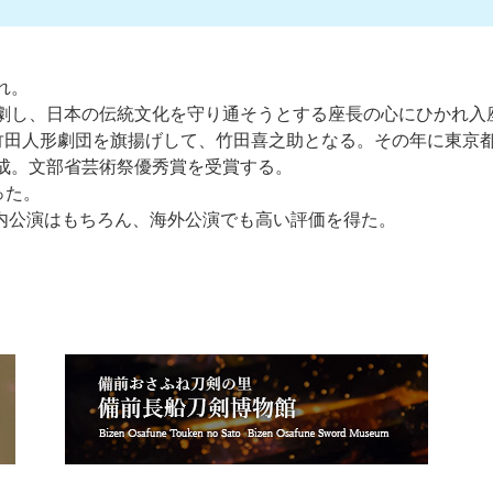
れ。
を観劇し、日本の伝統文化を守り通そうとする座長の心にひかれ入
)と竹田人形劇団を旗揚げして、竹田喜之助となる。その年に東
完成。文部省芸術祭優秀賞を受賞する。
った。
国内公演はもちろん、海外公演でも高い評価を得た。