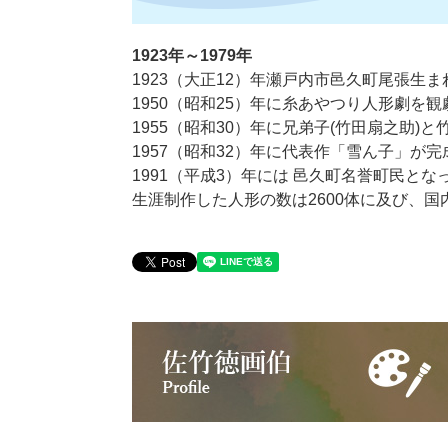
1923年～1979年
1923（大正12）年瀬戸内市邑久町尾張生ま
1950（昭和25）年に糸あやつり人形劇
1955（昭和30）年に兄弟子(竹田扇之助
1957（昭和32）年に代表作「雪ん子」が
1991（​平成3）年には 邑久町名誉町民とな
生涯制作した人形の数は2600体に及び、