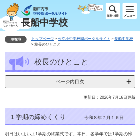
ペ
メ
ー
ニ
ジ
ュ
長船中学校
の
ー
先
を
頭
飛
トップページ
>
公立小中学校園ポータルサイト
>
長船中学校
現在地
で
ば
>
校長のひとこと
す
し
本
。
て
校長のひとこと
文
本
文
へ
ページ内目次
更新日：2026年7月16日更新
１学期の締めくくり
令和８年７月１６日
明日はいよいよ1学期の終業式です。本日、各学年では1学期の締