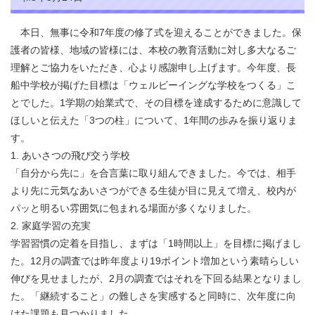
本日、無事に令和7年度の修了式を迎えることができました。保
護者の皆様、地域の皆様には、本校の教育活動に対し多大なるご
理解とご協力をいただき、心より感謝申し上げます。今年度、長
船中学校が掲げた目標は「ウェルビーイングな学校をつくる」こ
とでした。1学期の始業式で、その目標を達成するために意識して
ほしいと伝えた「3つの柱」について、1年間の歩みを振り返りま
す。
1. あいさつの飛び交う学校
「自分から先に」を合言葉に取り組んできました。今では、相手
より先に元気なあいさつができる生徒が目に見えて増え、校内が
パッと明るい雰囲気に包まれる場面が多くなりました。
2. 家庭学習の充実
学習習慣の定着を目指し、まずは「1時間以上」を目標に掲げまし
た。12月の調査では昨年度より19ポイント増加という素晴らしい
伸びを見せましたが、2月の調査ではそれを下回る結果となりまし
た。「継続すること」の難しさを実感すると同時に、次年度に向
けた課題も見つかりました。