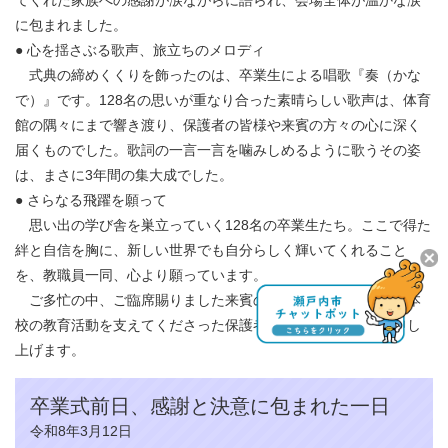
てくれた家族への感謝が涙ながらに語られ、会場全体が温かな涙
に包まれました。
● 心を揺さぶる歌声、旅立ちのメロディ
式典の締めくくりを飾ったのは、卒業生による唱歌『奏（かな
で）』です。128名の思いが重なり合った素晴らしい歌声は、体育
館の隅々にまで響き渡り、保護者の皆様や来賓の方々の心に深く
届くものでした。歌詞の一言一言を噛みしめるように歌うその姿
は、まさに3年間の集大成でした。
● さらなる飛躍を願って
思い出の学び舎を巣立っていく128名の卒業生たち。ここで得た
絆と自信を胸に、新しい世界でも自分らしく輝いてくれること
を、教職員一同、心より願っています。
ご多忙の中、ご臨席賜りました来賓の皆様、そして今日まで本
校の教育活動を支えてくださった保護者の皆様に、厚く御礼申し
上げます。​
卒業式前日、感謝と決意に包まれた一日
令和8年3月12日