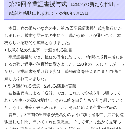
第79回卒業証書授与式
128名の新たな門出
~
感謝と感動に包まれて~
令和8年3月13日
本日、春の柔らかな光の中、第79回卒業証書授与式を挙行いた
しました。厳粛な雰囲気の中にも、温かな優しさが通い合う、本
校らしい感動的な式典となりました。
● 決意を込めた返事、手渡される証書
卒業証書授与では、担任の呼名に対して、3年間の成長を感じさ
せる力強い返事が体育館に響きました。128名の一人ひとりがしっ
かりと卒業証書を受け取る姿は、義務教育を終える自覚と自信に
満ちあふれていました。
● 引き継がれる伝統、溢れる感謝の言葉
在校生代表による「送辞」では、これまで学校を引っ張ってく
れた3年生への深い感謝と、その伝統を自分たちが引き継いでいく
という固い決意が述べられました。それに応える卒業生代表の
「答辞」。3年間の出来事が走馬灯のように駆け巡る中、共に切磋
琢磨した仲間、導いてくれた教職員、そして何より温かく見守っ