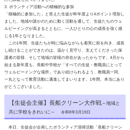
3. ボランティア活動への積極的な参加
「積極的に参加した」と答えた生徒が昨年度より4ポイント増加し
ました。地域や誰かのために動く活動を通して、生徒たちのウェ
ルビーイングが高まるとともに、一人ひとりの心の成長を強く感
じる1年となりました。
この1年間、生徒たちが時に悩みながらも着実に前を向き、成長
し続けることができたのは、温かく見守り、支えてくださった保
護者の皆様、そして地域の皆様の存在があったからです。4月から
始まる新年度も、長船中学校が「すべての生徒・教職員にとって
ウェルビーイングな場所」であり続けられるよう、教職員一同、
一丸となって教育活動に邁進してまいります。1年間、本当にあり
がとうございました。​
【生徒会主催】長船クリーン大作戦
～地域と
共に学校をきれいに～
令和8年3月19日
本日、生徒会が企画したボランティア清掃活動「長船クリーン