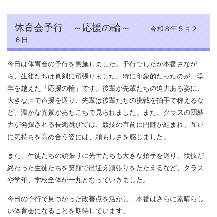
体育会予行 ～応援の輪～
令和８年５月２
６日
今日は体育会の予行を実施しました。予行でしたが本番さなが
ら、生徒たちは真剣に頑張りました。特に印象的だったのが、学
年を越えた「応援の輪」です。後輩が先輩たちの迫力ある姿に、
大きな声で声援を送り、先輩は後輩たちの挑戦を拍手で称えるな
ど、温かな光景があちこちで見られました。また、クラスの団結
力が発揮される長縄跳びでは、競技の直前に円陣が組まれ、互い
に気持ちを高め合う姿には、頼もしさを感じました。
また、生徒たちの頑張りに先生たちも大きな拍手を送り、競技が
終わった生徒たちを笑顔で出迎え頑張りをたたえるなど、クラス
や学年、学校全体が一丸となっていきました。
今日の予行で見つかった改善点を活かし、本番はさらに素晴らし
い体育会になることを期待しています。