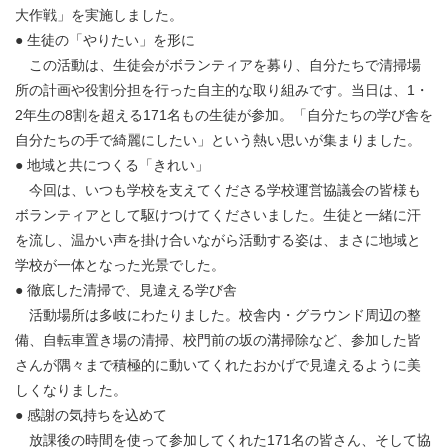
大作戦」を実施しました。
● 生徒の「やりたい」を形に
この活動は、生徒会がボランティアを募り、自分たちで清掃場
所の計画や役割分担を行った自主的な取り組みです。当日は、1・
2年生の8割を超える171名もの生徒が参加。「自分たちの学び舎を
自分たちの手で綺麗にしたい」という熱い思いが集まりました。
● 地域と共につくる「きれい」
今回は、いつも学校を支えてくださる学校運営協議会の皆様も
ボランティアとして駆けつけてくださいました。生徒と一緒に汗
を流し、温かい声を掛け合いながら活動する姿は、まさに地域と
学校が一体となった光景でした。
● 徹底した清掃で、見違える学び舎
活動場所は多岐にわたりました。校舎内・グラウンド周辺の整
備、自転車置き場の清掃、校門前の坂の溝掃除など、参加した皆
さんが隅々まで積極的に動いてくれたおかげで見違えるように美
しくなりました。
● 感謝の気持ちを込めて
放課後の時間を使って参加してくれた171名の皆さん、そして協