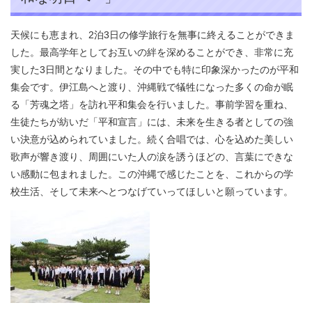
天候にも恵まれ、2泊3日の修学旅行を無事に終えることができま
した。最高学年としてお互いの絆を深めることができ、非常に充
実した3日間となりました。その中でも特に印象深かったのが平和
集会です。伊江島へと渡り、沖縄戦で犠牲になった多くの命が眠
る「芳魂之塔」を訪れ平和集会を行いました。事前学習を重ね、
生徒たちが紡いだ「平和宣言」には、未来を生きる者としての強
い決意が込められていました。続く合唱では、心を込めた美しい
歌声が響き渡り、周囲にいた人の涙を誘うほどの、言葉にできな
い感動に包まれました。この沖縄で感じたことを、これからの学
校生活、そして未来へとつなげていってほしいと願っています。