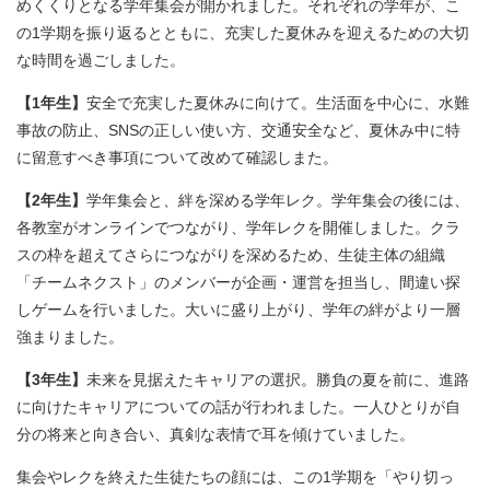
めくくりとなる学年集会が開かれました。それぞれの学年が、こ
の1学期を振り返るとともに、充実した夏休みを迎えるための大切
な時間を過ごしました。
【1年生】
安全で充実した夏休みに向けて。生活面を中心に、水難
事故の防止、SNSの正しい使い方、交通安全など、夏休み中に特
に留意すべき事項について改めて確認しまた。
【2年生】
学年集会と、絆を深める学年レク。学年集会の後には、
各教室がオンラインでつながり、学年レクを開催しました。クラ
スの枠を超えてさらにつながりを深めるため、生徒主体の組織
「チームネクスト」のメンバーが企画・運営を担当し、間違い探
しゲームを行いました。大いに盛り上がり、学年の絆がより一層
強まりました。
【3年生】
未来を見据えたキャリアの選択。勝負の夏を前に、進路
に向けたキャリアについての話が行われました。一人ひとりが自
分の将来と向き合い、真剣な表情で耳を傾けていました。
集会やレクを終えた生徒たちの顔には、この1学期を「やり切っ