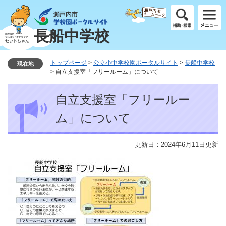
ペ
メ
ー
ニ
ジ
ュ
長船中学校
の
ー
先
を
頭
飛
トップページ
>
公立小中学校園ポータルサイト
>
長船中学校
現在地
で
ば
>
自立支援室「フリールーム」について
す
し
本
。
て
自立支援室「フリールー
文
本
文
ム」について
へ
更新日：2024年6月11日更新