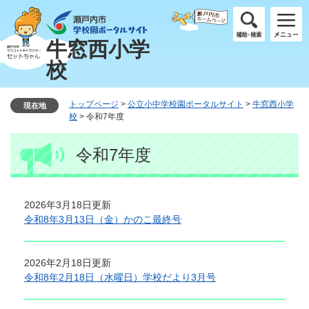
ペ
メ
ー
ニ
ジ
ュ
牛窓西小学
の
ー
校
先
を
頭
飛
で
ば
トップページ
>
公立小中学校園ポータルサイト
>
牛窓西小学
現在地
す
し
校
>
令和7年度
。
て
本
本
令和7年度
文
文
へ
2026年3月18日更新
令和8年3月13日（金）かのこ最終号
2026年2月18日更新
令和8年2月18日（水曜日）学校だより3月号