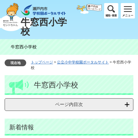
ペ
メ
ー
ニ
ジ
ュ
牛窓西小学
の
ー
校
先
を
頭
飛
で
ば
牛窓西小学校
す
し
。
て
本
トップページ
>
公立小中学校園ポータルサイト
>
牛窓西小学
現在地
文
校
へ
本
牛窓西小学校
文
ページ内目次
新着情報