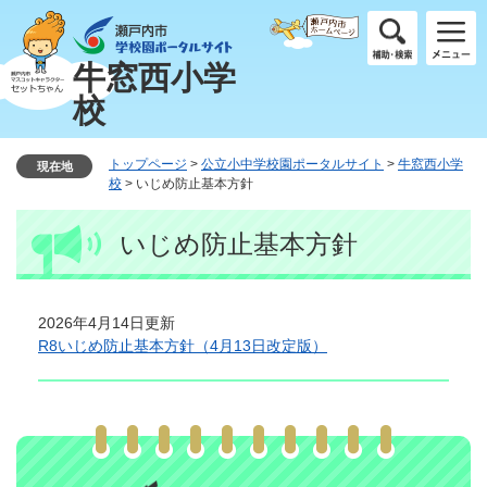
ペ
メ
ー
ニ
ジ
ュ
牛窓西小学
の
ー
校
先
を
頭
飛
で
ば
トップページ
>
公立小中学校園ポータルサイト
>
牛窓西小学
現在地
す
し
校
>
いじめ防止基本方針
。
て
本
本
いじめ防止基本方針
文
文
へ
2026年4月14日更新
R8いじめ防止基本方針（4月13日改定版）