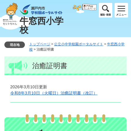
ペ
メ
ー
ニ
ジ
ュ
牛窓西小学
の
ー
校
先
を
頭
飛
で
ば
トップページ
>
公立小中学校園ポータルサイト
>
牛窓西小学
現在地
す
し
校
>
治癒証明書
。
て
本
本
治癒証明書
文
文
へ
2026年3月10日更新
令和8年3月10日（火曜日）治癒証明書（改訂）