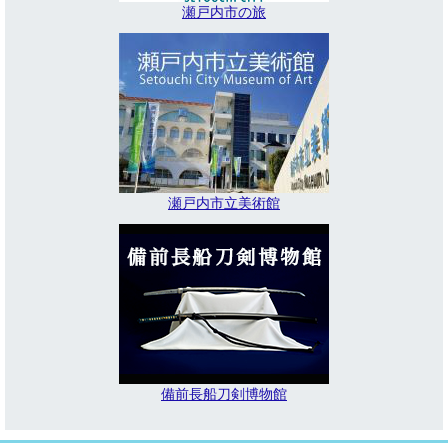
瀬戸内市の旅
瀬戸内市立美術館
備前長船刀剣博物館