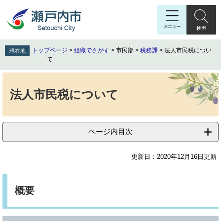
ペ
メ
ー
ニ
ジ
ュ
の
ー
先
を
トップページ
>
組織でさがす
>
市民部
>
税務課
>
法人市民税につい
現在地
頭
飛
て
で
ば
す
し
本
。
て
文
法人市民税について
本
文
へ
ページ内目次
更新日：2020年12月16日更新
概要