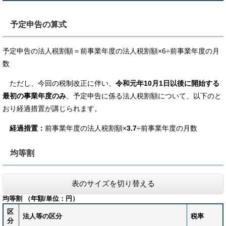
予定申告の算式
予定申告の法人税割額＝前事業年度の法人税割額×6÷前事業年度の月
数
ただし、今回の税制改正に伴い、
令和元年10月1日以後に開始する
最初の事業年度のみ
、予定申告に係る法人税割額について、以下のと
おり経過措置が講じられます。
経過措置：
前事業年度の法人税割額×
3.7
÷前事業年度の月数
均等割
表のサイズを切り替える
均等割 （年額/単位：円）
区
法人等の区分
税率
分