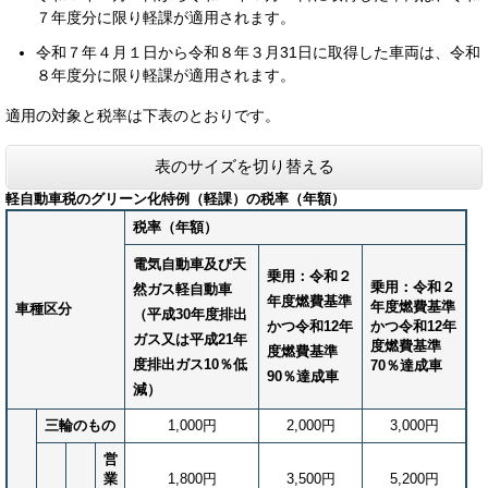
７年度分に限り軽課が適用されます。
令和７年４月１日から令和８年３月31日に取得した車両は、令和
８年度分に限り軽課が適用されます。
適用の対象と税率は下表のとおりです。
表のサイズを切り替える
軽自動車税のグリーン化特例（軽課）の税率（年額）
税率（年額）
電気自動車及び天
乗用：令和２
乗用：令和２
然ガス軽自動車
年度燃費基準
年度燃費基準
車種区分
（平成30年度排出
かつ令和12年
かつ令和12年
ガス又は平成21年
度燃費基準
度燃費基準
度排出ガス10％低
70％達成車
90％達成車
減）
三輪のもの
1,000円
2,000円
3,000円
営
業
1,800円
3,500円
5,200円