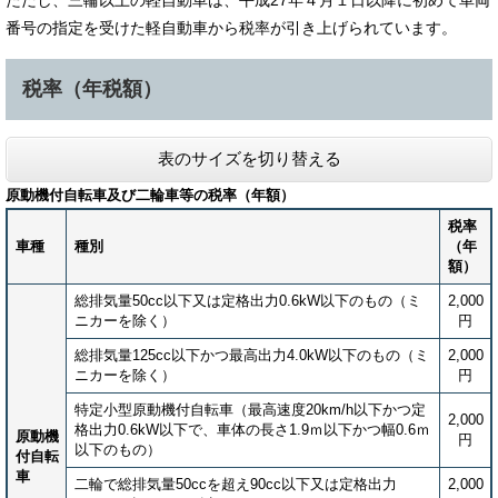
ただし、三輪以上の軽自動車は、平成27年４月１日以降に初めて車両
番号の指定を受けた軽自動車から税率が引き上げられています。
税率（年税額）
表のサイズを切り替える
原動機付自転車及び二輪車等の税率（年額）
税率
車種
種別
（年
額）
総排気量50cc以下又は定格出力0.6kW以下のもの（ミ
2,000
ニカーを除く）
円
総排気量125cc以下かつ最高出力4.0kW以下のもの（ミ
2,000
ニカーを除く）
円
特定小型原動機付自転車（最高速度20km/h以下かつ定
2,000
格出力0.6kW以下で、車体の長さ1.9ｍ以下かつ幅0.6ｍ
原動機
円
以下のもの）
付自転
車
二輪で総排気量50ccを超え90cc以下又は定格出力
2,000