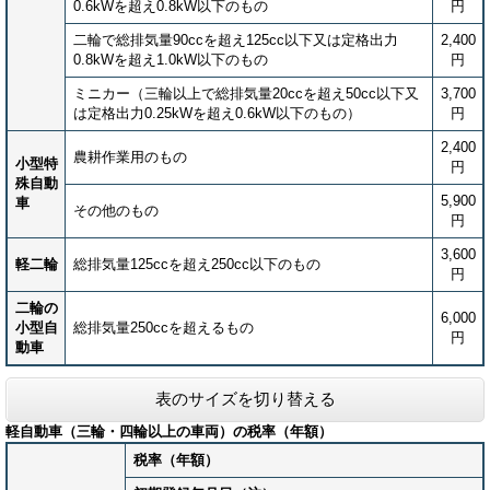
0.6kWを超え0.8kW以下のもの
円
二輪で総排気量90ccを超え125cc以下又は定格出力
2,400
0.8kWを超え1.0kW以下のもの
円
ミニカー（三輪以上で総排気量20ccを超え50cc以下又
3,700
は定格出力0.25kWを超え0.6kW以下のもの）
円
2,400
農耕作業用のもの
小型特
円
殊自動
5,900
車
その他のもの
円
3,600
軽二輪
総排気量125ccを超え250cc以下のもの
円
二輪の
6,000
小型自
総排気量250ccを超えるもの
円
動車
表のサイズを切り替える
軽自動車（三輪・四輪以上の車両）の税率（年額）
税率（年額）