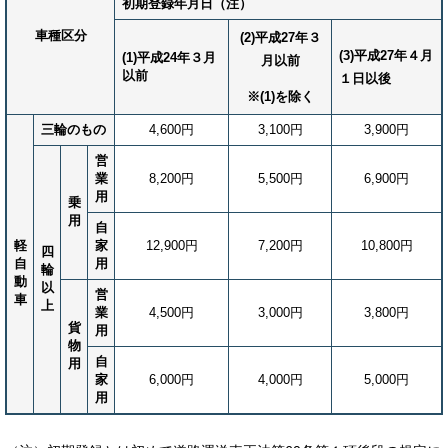
初期登録年月日
（注）
車種区分
(2)平成27年３
(3)平成27年４月
(1)平成24年３月
月以前
以前
１日以後
※(1)を除く
三輪のもの
4,600円
3,100円
3,900円
営
業
8,200円
5,500円
6,900円
用
乗
用
自
軽
家
12,900円
7,200円
10,800円
四
自
用
輪
動
以
営
車
上
業
4,500円
3,000円
3,800円
貨
用
物
自
用
家
6,000円
4,000円
5,000円
用