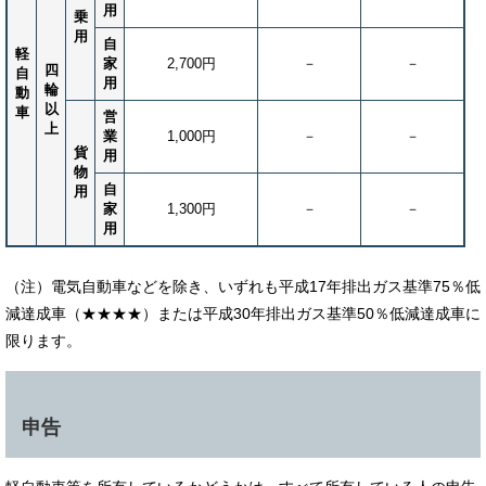
用
乗
用
自
軽
家
2,700円
​－
​－
四
自
用
輪
動
以
車
営
上
業
1,000円
​－
​－
貨
用
物
自
用
家
1,300円
​－
​－
用
（注）電気自動車などを除き、いずれも平成17年排出ガス基準75％低
減達成車（★★★★）または平成30年排出ガス基準50％低減達成車に
限ります。
申告