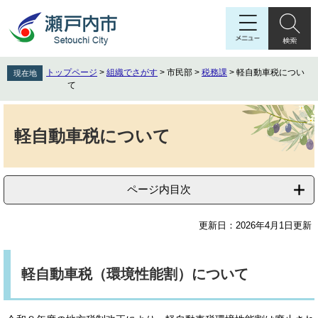
ペ
メ
ー
ニ
ジ
ュ
の
ー
先
を
トップページ
>
組織でさがす
>
市民部
>
税務課
>
軽自動車税につい
現在地
頭
飛
て
で
ば
す
し
本
。
て
文
軽自動車税について
本
文
へ
ページ内目次
更新日：2026年4月1日更新
軽自動車税（環境性能割）について