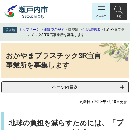
ペ
メ
ー
ニ
ジ
ュ
の
ー
先
を
トップページ
>
組織でさがす
>
環境部
>
生活環境課
>
おかやまプラ
現在地
頭
飛
スチック3R宣言事業所を募集します
で
ば
す
し
本
。
て
文
おかやまプラスチック3R宣言
本
事業所を募集します
文
へ
ページ内目次
更新日：2023年7月10日更新
「
プ
地球の負担を減らすためには、