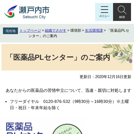
ペ
メ
ー
ニ
ジ
ュ
の
ー
先
を
トップページ
>
組織でさがす
>
環境部
>
生活環境課
>
「医薬品PLセ
現在地
頭
飛
ンター」のご案内
で
ば
す
し
本
。
て
文
「医薬品PLセンター」のご案内
本
文
へ
更新日：2020年12月16日更新
あなたからの医薬品の苦情申立について、迅速・親切に対処します
フリーダイヤル 0120-876-532（9時30分～16時30分）※土曜
日・祝日・年末年始を除く