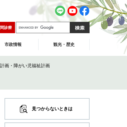
G
間診療
o
o
g
市政情報
観光・歴史
l
e
カ
計画・障がい児福祉計画
ス
タ
ム
検
索
見つからないときは