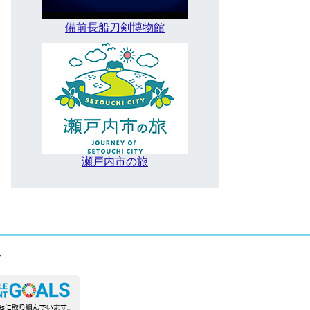
備前長船刀剣博物館
瀬戸内市の旅
ィ