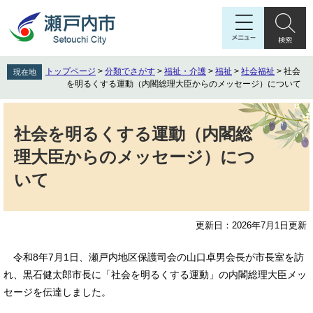
ペ
メ
ー
ニ
ジ
ュ
の
ー
先
を
トップページ
>
分類でさがす
>
福祉・介護
>
福祉
>
社会福祉
>
社会
現在地
頭
飛
を明るくする運動（内閣総理大臣からのメッセージ）について
で
ば
す
し
本
。
て
文
社会を明るくする運動（内閣総
本
理大臣からのメッセージ）につ
文
へ
いて
更新日：2026年7月1日更新
令和8年7月1日、瀬戸内地区保護司会の山口卓男会長が市長室を訪
れ、黒石健太郎市長に「社会を明るくする運動」の内閣総理大臣メッ
セージを伝達しました。