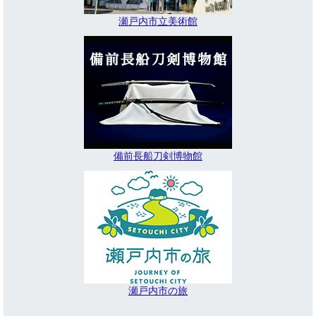
瀬戸内市立美術館
備前長船刀剣博物館
瀬戸内市の旅