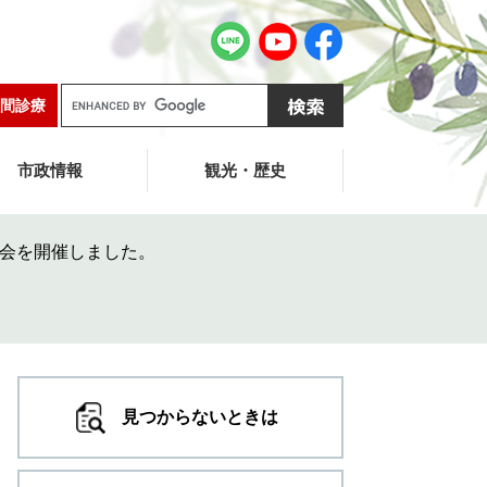
G
間診療
o
o
g
市政情報
観光・歴史
l
e
カ
会を開催しました。
ス
タ
ム
検
索
見つからないときは