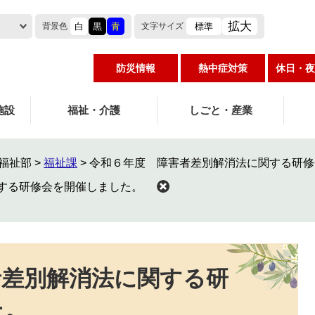
拡大
白
黒
青
標準
背景色
文字
サイズ
防災情報
熱中症対策
休日・夜
施設
福祉・介護
しごと・産業
福祉部
>
福祉課
>
令和６年度 障害者差別解消法に関する研修
する研修会を開催しました。
者差別解消法に関する研
た。