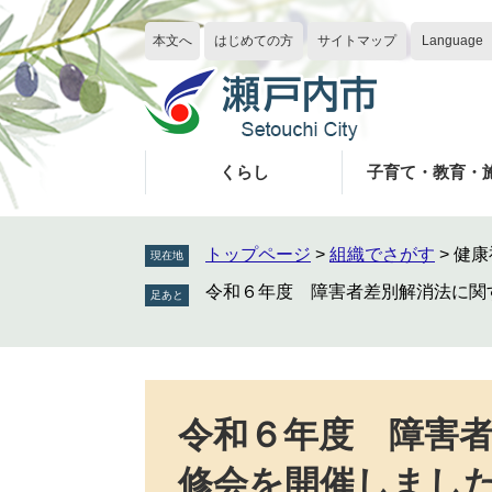
ペ
メ
ー
ニ
本文へ
はじめての方
サイトマップ
Language
ジ
ュ
の
ー
先
を
頭
飛
で
ば
くらし
子育て・教育・
す
し
。
て
本
トップページ
>
組織でさがす
>
健康
現在地
文
令和６年度 障害者差別解消法に関
へ
本
文
令和６年度 障害
修会を開催しまし