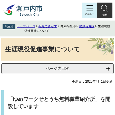
ペ
メ
ー
ニ
ジ
ュ
の
ー
先
を
トップページ
>
組織でさがす
>
健康福祉部
>
健康長寿課
>
生涯現役
現在地
頭
飛
促進事業について
で
ば
す
し
本
。
て
文
生涯現役促進事業について
本
文
へ
ページ内目次
更新日：2026年4月1日更新
「ゆめワークせとうち無料職業紹介所」を開
設しています