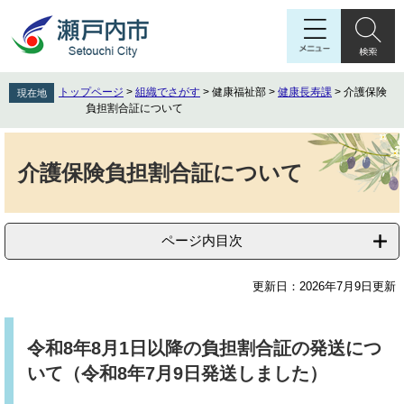
ペ
メ
ー
ニ
ジ
ュ
の
ー
先
を
トップページ
>
組織でさがす
>
健康福祉部
>
健康長寿課
>
介護保険
現在地
頭
飛
負担割合証について
で
ば
す
し
本
。
て
文
介護保険負担割合証について
本
文
へ
ページ内目次
更新日：2026年7月9日更新
令和8年8月1日以降の負担割合証の発送につ
いて（令和8年7月9日発送しました）