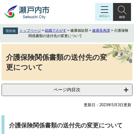
ペ
メ
ー
ニ
ジ
ュ
の
ー
先
を
トップページ
>
組織でさがす
>
健康福祉部
>
健康長寿課
>
介護保険
現在地
頭
飛
関係書類の送付先の変更について
で
ば
す
し
本
。
て
文
介護保険関係書類の送付先の変
本
更について
文
へ
ページ内目次
更新日：2023年5月3日更新
介護保険関係書類の送付先の変更について