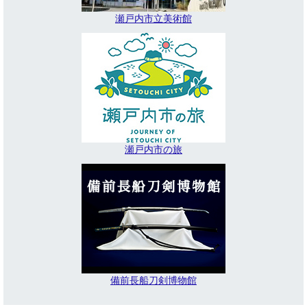
瀬戸内市立美術館
瀬戸内市の旅
備前長船刀剣博物館