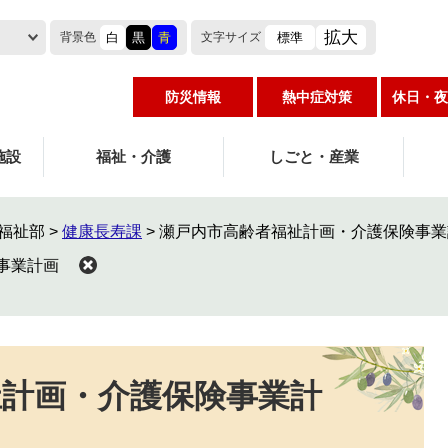
拡大
白
黒
青
標準
背景色
文字
サイズ
防災情報
熱中症対策
休日・夜
施設
福祉・介護
しごと・産業
福祉部
>
健康長寿課
>
瀬戸内市高齢者福祉計画・介護保険事業
事業計画
祉計画・介護保険事業計