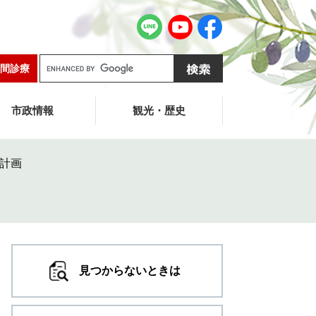
G
間診療
o
o
g
市政情報
観光・歴史
l
e
カ
計画
ス
タ
ム
検
索
見つからないときは