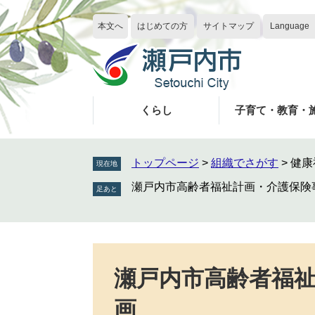
ペ
メ
ー
ニ
本文へ
はじめての方
サイトマップ
Language
ジ
ュ
の
ー
先
を
頭
飛
で
ば
くらし
子育て・教育・
す
し
。
て
本
トップページ
>
組織でさがす
>
健康
現在地
文
瀬戸内市高齢者福祉計画・介護保険
へ
本
文
瀬戸内市高齢者福
画