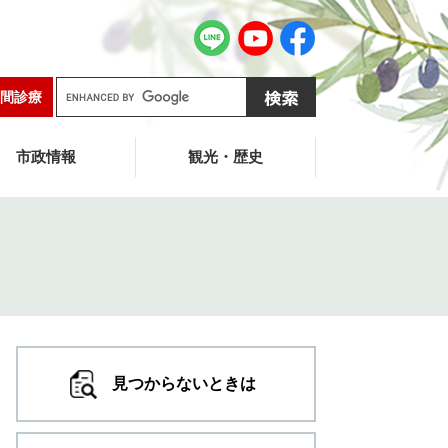
G
間診療
o
o
g
市政情報
観光・歴史
l
e
カ
ス
タ
ム
検
索
見つからないときは