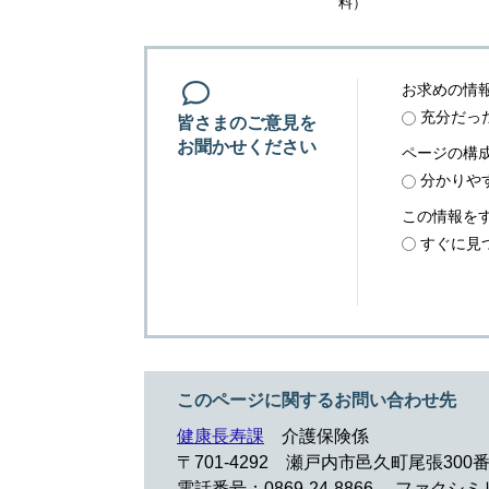
料）
お求めの情
充分だっ
皆さまのご意見を
お聞かせください
ページの構
分かりや
この情報を
すぐに見
このページに関するお問い合わせ先
健康長寿課
介護保険係
〒701-4292 瀬戸内市邑久町尾張300
電話番号：0869-24-8866
ファクシミリ：