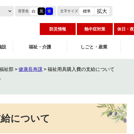
拡大
白
黒
青
標準
背景色
文字
サイズ
防災情報
熱中症対策
休日・夜
施設
福祉・介護
しごと・産業
福祉部
>
健康長寿課
>
福祉用具購入費の支給について
支給について