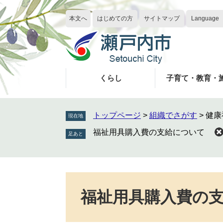
ペ
メ
ー
ニ
本文へ
はじめての方
サイトマップ
Language
ジ
ュ
の
ー
先
を
頭
飛
で
ば
くらし
子育て・教育・
す
し
。
て
本
トップページ
>
組織でさがす
>
健康
現在地
文
福祉用具購入費の支給について
へ
本
文
福祉用具購入費の