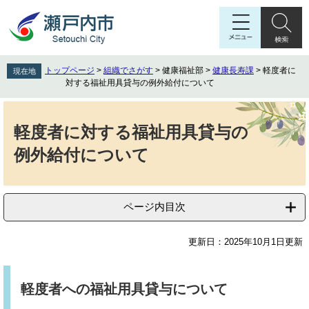
ペ
メ
ー
ニ
ジ
ュ
の
ー
先
を
トップページ
>
組織でさがす
>
健康福祉部
>
健康長寿課
>
軽度者に
現在地
頭
飛
対する福祉用具貸与の例外給付について
で
ば
す
し
本
。
て
文
軽度者に対する福祉用具貸与の
本
例外給付について
文
へ
ページ内目次
更新日：2025年10月1日更新
軽度者への福祉用具貸与について