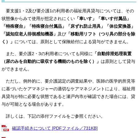
要支援1・2及び要介護1の利用者の福祉用具貸与については、その
状態像からみて使用が想定されにくい
「車いす」「車いす付属品」
「特殊寝台」「特殊寝台付属品」「床ずれ防止用具」「体位変換器」
「認知症老人徘徊感知機器」
及び
「移動用リフト（つり具の部分を除
く）」
については、原則として保険給付による貸与ができません。
また、要介護2・3の利用者についても同様に
「自動排泄処理装置
（尿のみを自動的に吸収する機能のものを除く）」
は原則として貸与
ができません。
ただし、例外的に、要介護認定の調査結果や、医師の医学的所見等
に基づいたケアマネジャーの適切なケアマネジメントにより、福祉用
具貸与が特に必要な状態であると瀬戸内市が確認できた場合には、貸
与が可能となる場合があります。
詳しくは、下記の添付ファイルをご参照ください。
確認手続きについて [PDFファイル／731KB]