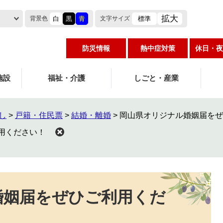
拡大
白
黒
青
標準
背景色
文字
サイズ
防災情報
熱中症対策
休日・夜
施設
福祉・介護
しごと・産業
し
>
戸籍・住民票
>
結婚・離婚
>
岡山県オリジナル婚姻届をぜ
用ください！
婚姻届をぜひご利用くだ