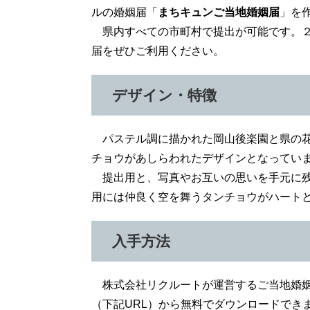
ルの婚姻届「
まちキュンご当地婚姻届
」を
県内すべての市町村で提出が可能です。２
届をぜひご利用ください。
デザイン・特徴
パステル調に描かれた岡山後楽園と県の花
チョウがあしらわれたデザインとなってい
提出用と、写真やお互いの思いを手元に残
用には仲良く空を舞うタンチョウがハート
入手方法
株式会社リクルートが運営するご当地婚姻
（下記URL）から無料でダウンロードでき