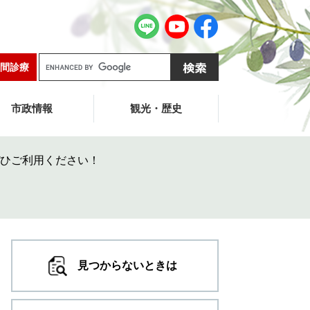
G
間診療
o
o
g
市政情報
観光・歴史
l
e
カ
ひご利用ください！
ス
タ
ム
検
索
見つからないときは