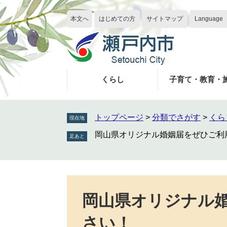
ペ
メ
ー
ニ
本文へ
はじめての方
サイトマップ
Language
ジ
ュ
の
ー
先
を
頭
飛
で
ば
くらし
子育て・教育・
す
し
。
て
本
トップページ
>
分類でさがす
>
くら
現在地
文
岡山県オリジナル婚姻届をぜひご利
へ
本
文
岡山県オリジナル
さい！