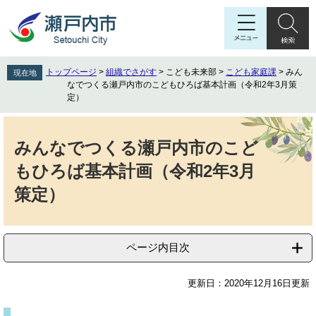
ペ
メ
ー
ニ
ジ
ュ
の
ー
先
を
トップページ
>
組織でさがす
>
こども未来部
>
こども家庭課
>
みん
現在地
頭
飛
なでつくる瀬戸内市のこどもひろば基本計画（令和2年3月策
で
ば
定）
す
し
本
。
て
文
本
みんなでつくる瀬戸内市のこど
文
もひろば基本計画（令和2年3月
へ
策定）
ページ内目次
更新日：2020年12月16日更新