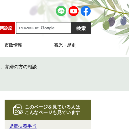
G
間診療
o
o
g
市政情報
観光・歴史
l
e
カ
、寡婦の方の相談
ス
タ
ム
検
索
このページを見ている人は
こんなページも見ています
児童扶養手当