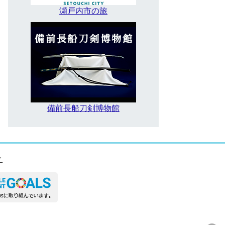
瀬戸内市の旅
備前長船刀剣博物館
ィ