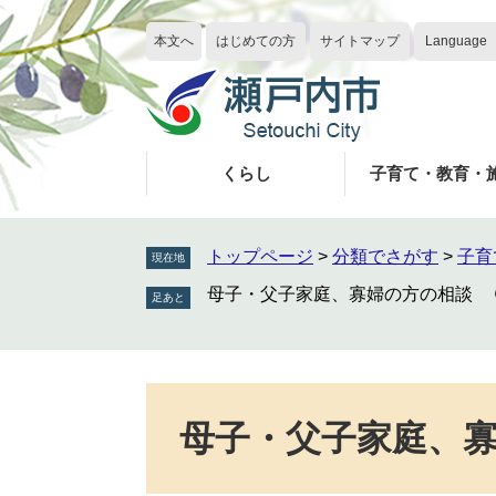
ペ
メ
ー
ニ
本文へ
はじめての方
サイトマップ
Language
ジ
ュ
の
ー
先
を
頭
飛
で
ば
くらし
子育て・教育・
す
し
。
て
本
トップページ
>
分類でさがす
>
子育
現在地
文
母子・父子家庭、寡婦の方の相談
へ
本
文
母子・父子家庭、