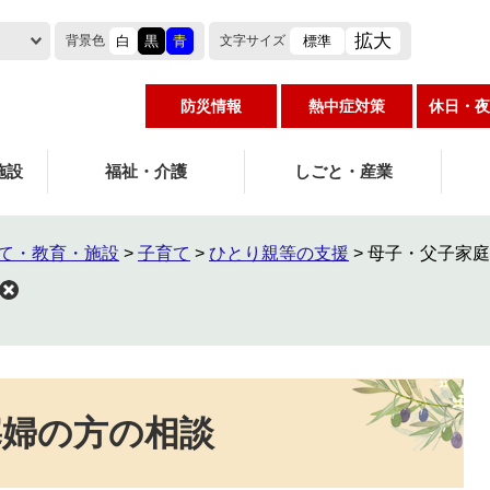
拡大
白
黒
青
標準
背景色
文字
サイズ
防災情報
熱中症対策
休日・夜
施設
福祉・介護
しごと・産業
て・教育・施設
>
子育て
>
ひとり親等の支援
>
母子・父子家庭
寡婦の方の相談