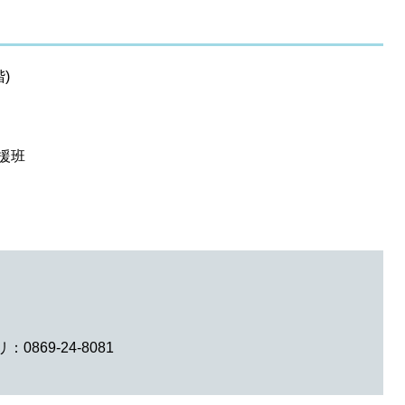
)
援班
0869-24-8081