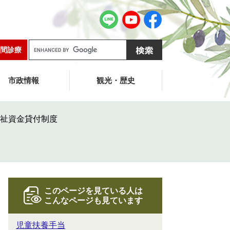
G
間診療
o
o
g
市政情報
観光・歴史
l
e
カ
祉資金貸付制度
ス
タ
ム
検
索
このページを見ている人は
こんなページも見ています
児童扶養手当