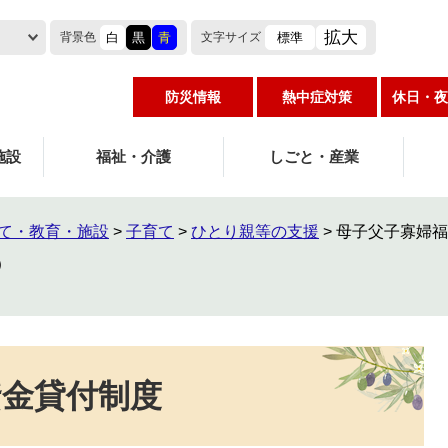
拡大
白
黒
青
標準
背景色
文字
サイズ
防災情報
熱中症対策
休日・夜
施設
福祉・介護
しごと・産業
て・教育・施設
>
子育て
>
ひとり親等の支援
>
母子父子寡婦福
資金貸付制度