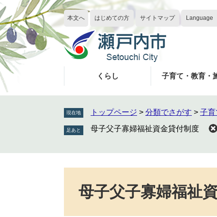
ペ
メ
ー
ニ
本文へ
はじめての方
サイトマップ
Language
ジ
ュ
の
ー
先
を
頭
飛
で
ば
くらし
子育て・教育・
す
し
。
て
本
トップページ
>
分類でさがす
>
子育
現在地
文
母子父子寡婦福祉資金貸付制度
へ
本
文
母子父子寡婦福祉