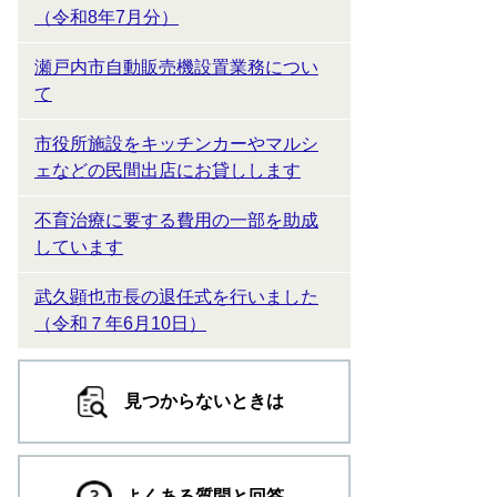
（令和8年7月分）
瀬戸内市自動販売機設置業務につい
て
市役所施設をキッチンカーやマルシ
ェなどの民間出店にお貸しします
不育治療に要する費用の一部を助成
しています
武久顕也市長の退任式を行いました
（令和７年6月10日）
見つからないときは
よくある質問と回答