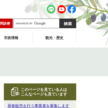
G
間診療
o
o
g
市政情報
観光・歴史
l
e
カ
ス
タ
ム
検
索
このページを見ている人は
こんなページも見ています
昼食販売を行う事業者を募集します