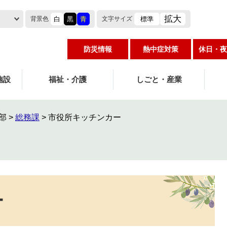
拡大
白
黒
青
標準
背景色
文字
サイズ
防災情報
熱中症対策
休日・夜
施設
福祉・介護
しごと・産業
部
>
総務課
>
市役所キッチンカー
ー