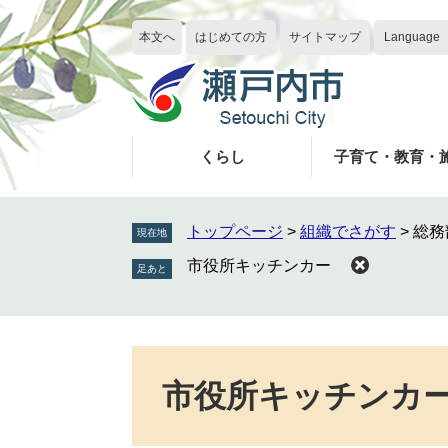
ペ
メ
ー
ニ
本文へ
はじめての方
サイトマップ
Language
ジ
ュ
の
ー
先
を
頭
飛
で
ば
くらし
子育て・教育・
す
し
。
て
本
トップページ
>
組織でさがす
>
総務
現在地
文
市役所キッチンカー
へ
本
文
市役所キッチンカ