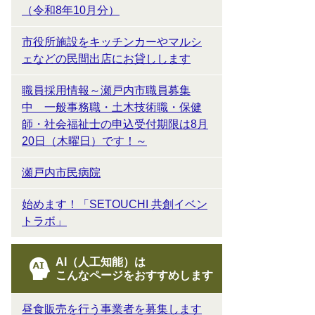
（令和8年10月分）
市役所施設をキッチンカーやマルシ
ェなどの民間出店にお貸しします
職員採用情報～瀬戸内市職員募集
中 一般事務職・土木技術職・保健
師・社会福祉士の申込受付期限は8月
20日（木曜日）です！～
瀬戸内市民病院
始めます！「SETOUCHI 共創イベン
トラボ」
AI（人工知能）は
こんなページをおすすめします
昼食販売を行う事業者を募集します