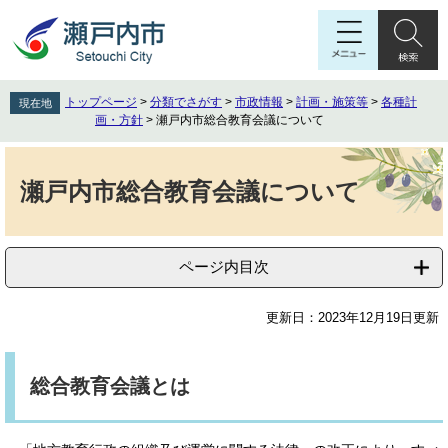
ペ
メ
ー
ニ
ジ
ュ
の
ー
先
を
トップページ
>
分類でさがす
>
市政情報
>
計画・施策等
>
各種計
現在地
頭
飛
画・方針
>
瀬戸内市総合教育会議について
で
ば
す
し
本
。
て
文
瀬戸内市総合教育会議について
本
文
へ
ページ内目次
更新日：2023年12月19日更新
総合教育会議とは