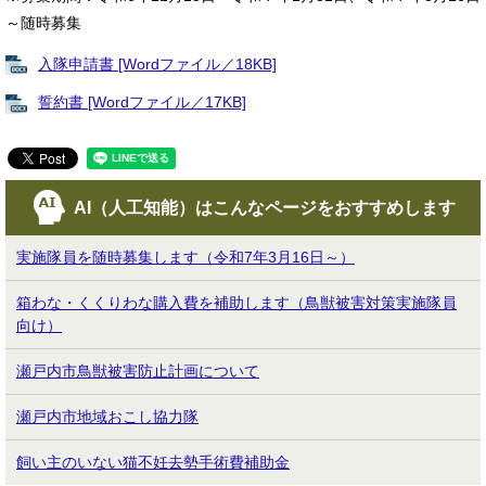
～随時募集
入隊申請書 [Wordファイル／18KB]
誓約書 [Wordファイル／17KB]
AI（人工知能）は
こんなページをおすすめします
実施隊員を随時募集します（令和7年3月16日～）
箱わな・くくりわな購入費を補助します（鳥獣被害対策実施隊員
向け）
瀬戸内市鳥獣被害防止計画について
瀬戸内市地域おこし協力隊
飼い主のいない猫不妊去勢手術費補助金