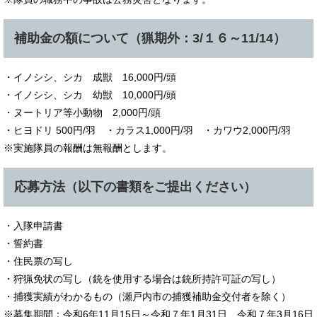
補助金の額について（猟期外：3/１６～11/14）
・イノシシ、シカ 成獣 16,000円/頭
・イノシシ、シカ 幼獣 10,000円/頭
・ヌートリア等小動物 2,000円/頭
・ヒヨドリ 500円/羽 ・カラス1,000円/羽 ・カワウ2,000円/羽
※実施隊員の報酬は無報酬とします。
応募方法（以下の書類をご提出ください）
・入隊申請書
・誓約書
・住民票の写し
・狩猟免状の写し（銃を使用する場合は銃所持許可証の写し）
・捕獲実績がわかるもの（瀬戸内市の捕獲補助金交付者を除く）
※募集期間：令和6年11月15日～令和７年1月31日、令和７年3月16日