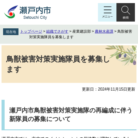
ペ
メ
ー
ニ
ジ
ュ
の
ー
先
を
トップページ
>
組織でさがす
>
産業建設部
>
農林水産課
>
鳥獣被害
現在地
頭
飛
対策実施隊員を募集します
で
ば
す
し
本
。
て
文
鳥獣被害対策実施隊員を募集し
本
ます
文
へ
更新日：2024年11月15日更新
瀬戸内市鳥獣被害対策実施隊の再編成に伴う
新隊員の募集について