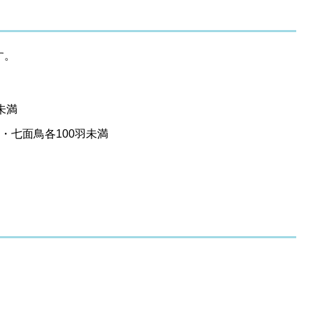
す。
未満
・七面鳥各100羽未満