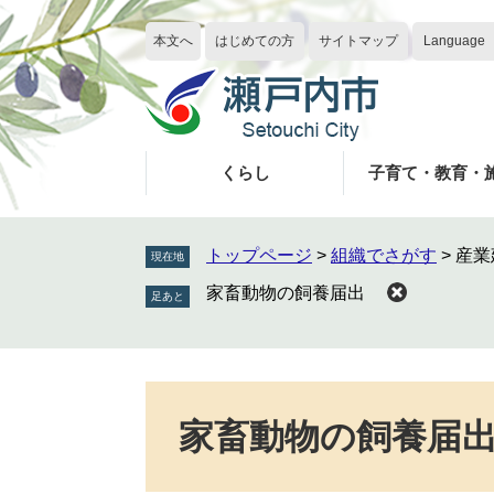
ペ
メ
ー
ニ
本文へ
はじめての方
サイトマップ
Language
ジ
ュ
の
ー
先
を
頭
飛
で
ば
くらし
子育て・教育・
す
し
。
て
本
トップページ
>
組織でさがす
>
産業
現在地
文
家畜動物の飼養届出
へ
本
文
家畜動物の飼養届