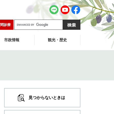
G
間診療
o
o
g
市政情報
観光・歴史
l
e
カ
ス
タ
ム
検
索
見つからないときは