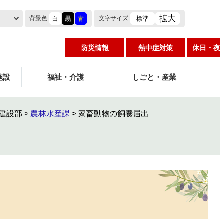
拡大
白
黒
青
標準
背景色
文字
サイズ
防災情報
熱中症対策
休日・夜
施設
福祉・介護
しごと・産業
建設部
>
農林水産課
>
家畜動物の飼養届出
出