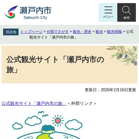
ペ
メ
ー
ニ
ジ
ュ
の
ー
先
を
トップページ
>
分類でさがす
>
観光・歴史
>
観光
>
観光情報
>
公式
現在地
頭
飛
観光サイト「瀬戸内市の旅」
で
ば
す
し
本
。
て
文
公式観光サイト「瀬戸内市の
本
旅」
文
へ
更新日：2026年2月16日更新
公式観光サイト「瀬戸内市の旅」
＜外部リンク＞